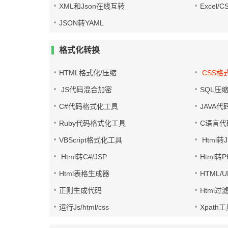
XML和Json在线互转
Excel/
JSON转YAML
格式化转换
HTML格式化/压缩
CSS格
JS代码混合加密
SQL压
C#代码格式化工具
JAVA
Ruby代码格式化工具
C语言代
VBScript格式化工具
Html转J
Html转C#/JSP
Html转
Html表格生成器
HTML/
正则生成代码
Html过
运行Js/html/css
Xpath