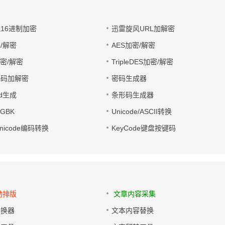
址16进制加密
迅雷旋风URL加解密
/解密
AES加密/解密
加密/解密
TripleDES加密/解密
电码加解密
密码生成器
wd生成
条形码生成器
转GBK
Unicode/ASCII转换
/Unicode编码转换
KeyCode键盘按键码
动排版
文章内容采集
转换器
文本内容替换