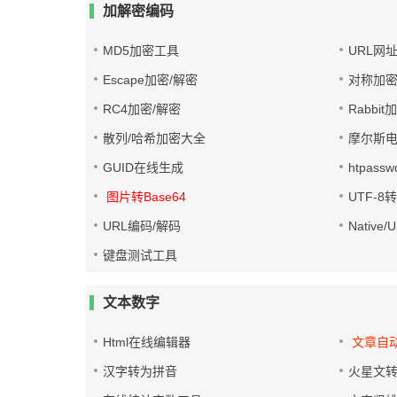
加解密编码
MD5加密工具
URL网
Escape加密/解密
对称加密
RC4加密/解密
Rabbit
散列/哈希加密大全
摩尔斯
GUID在线生成
htpass
图片转Base64
UTF-8
URL编码/解码
Native
键盘测试工具
文本数字
Html在线编辑器
文章自
汉字转为拼音
火星文