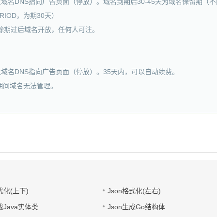
修改域名DNS指向广告页面（停放）。域名到期后30-45天为域名保留期
RIOD，为期30天）
删除期过后域名开放，任何人可注。
修改域名DNS指向广告页面（停放）。35天内，可以自动续费。
此期间域名无法管理。
式化(上下)
Json格式化(左右)
成Java实体类
Json生成Go结构体