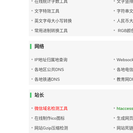
在线统计字数工具
文字竖
文字特效工具
字符串
英文字母大小写转换
人民币
常用进制转换工具
RGB颜
网络
IP地址归属地查询
Websoc
各地区公共DNS
各地电信
各地铁通DNS
教育网D
站长
微信域名检测工具
htacces
在线制作ico图标
生成网页
网站Gzip压缩检测
网站死