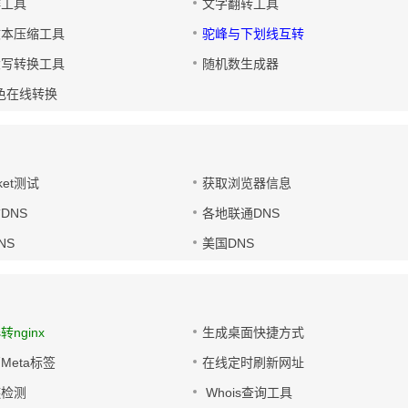
排工具
文字翻转工具
文本压缩工具
驼峰与下划线互转
大写转换工具
随机数生成器
色在线转换
ket测试
获取浏览器信息
DNS
各地联通DNS
NS
美国DNS
s转nginx
生成桌面快捷方式
Meta标签
在线定时刷新网址
链检测
Whois查询工具