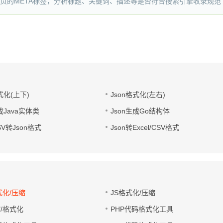
网页的META标签，分析标题、关键词、描述等是否符合搜索引擎收录规范
式化(上下)
Json格式化(左右)
成Java实体类
Json生成Go结构体
CSV转Json格式
Json转Excel/CSV格式
式化/压缩
JS格式化/压缩
缩/格式化
PHP代码格式化工具