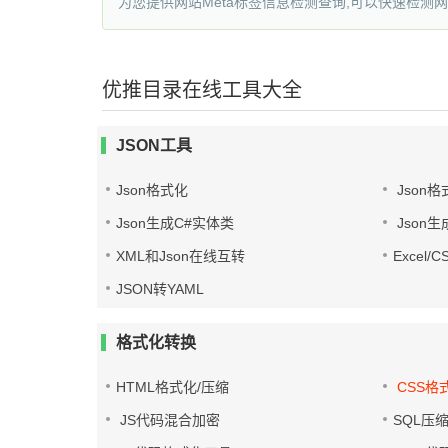
为您提供网站Meta标签信息检测查询,可以快速检测
优推目录在线工具大全
JSON工具
Json格式化
Json格
Json生成C#实体类
Json生
XML和Json在线互转
Excel/
JSON转YAML
格式化转换
HTML格式化/压缩
CSS格
JS代码混合加密
SQL压