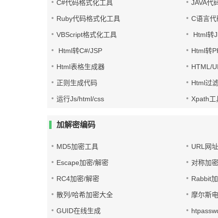
C#代码格式化工具
JAVA
Ruby代码格式化工具
C语言代
VBScript格式化工具
Html转J
Html转C#/JSP
Html转
Html表格生成器
HTML/
正则生成代码
Html过
运行Js/html/css
Xpath
加解密编码
MD5加密工具
URL网
Escape加密/解密
对称加密
RC4加密/解密
Rabbit
散列/哈希加密大全
摩尔斯
GUID在线生成
htpass