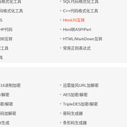
代码格式化工具
SQL代码格式化工具
码格式化工具
C++代码格式化工具
S
Html/JS互转
PHP代码
Html转ASP/Perl
UBB互转
HTML/MarkDown互转
滤工具
常用正则表达式
工具
址16进制加密
迅雷旋风URL加解密
/解密
AES加密/解密
加密/解密
TripleDES加密/解密
电码加解密
密码生成器
wd生成
条形码生成器