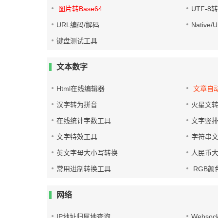
图片转Base64
UTF-8
URL编码/解码
Native
键盘测试工具
文本数字
Html在线编辑器
文章自
汉字转为拼音
火星文
在线统计字数工具
文字竖
文字特效工具
字符串
英文字母大小写转换
人民币
常用进制转换工具
RGB颜
网络
IP地址归属地查询
Websoc