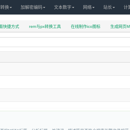
化转换
加解密编码
文本数字
网络
站长
计
面快捷方式
rem与px转换工具
在线制作ico图标
生成网页M