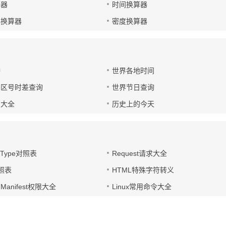
算器
时间换算器
小换算器
密度换算器
钟
世界各地时间
国区号时差查询
世界节日查询
号大全
历史上的今天
t-Type对照表
Request请求大全
对照表
HTML特殊字符转义
d Manifest权限大全
Linux常用命令大全