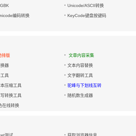
转GBK
Unicode/ASCII转换
/Unicode编码转换
KeyCode键盘按键码
动排版
文章内容采集
转换器
文本内容替换
排工具
文字翻转工具
文本压缩工具
驼峰与下划线互转
大写转换工具
随机数生成器
色在线转换
ket测试
获取浏览器信息