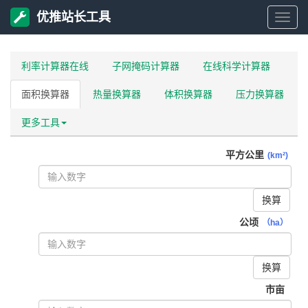
优推站长工具
优
推
利率计算器在线
子网掩码计算器
在线科学计算器
面积换算器
热量换算器
体积换算器
压力换算器
站
更多工具
长
平方公里
(km²)
工
换算
具
公顷
（ha）
换算
市亩