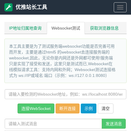
优推站长工具
优
推
IP地址归属地查询
Websocket测试
获取浏览器信息
站
本工具主要是为了测试服务端websocket功能是否完善可用
而开发，主要是通过html5 的websocket去连接服务端的
长
websocket,因此，无论你是内网还是外网都可使用!服务端
只是实现了接受和发送，这里只是测试而已,Websocket在
线模拟请求工具：支持内网和外网；Websocket测试连接格
工
式为 ws://IP或域名:端口（示例：ws://127.0.0.1:8080）
具
示例
发送消息