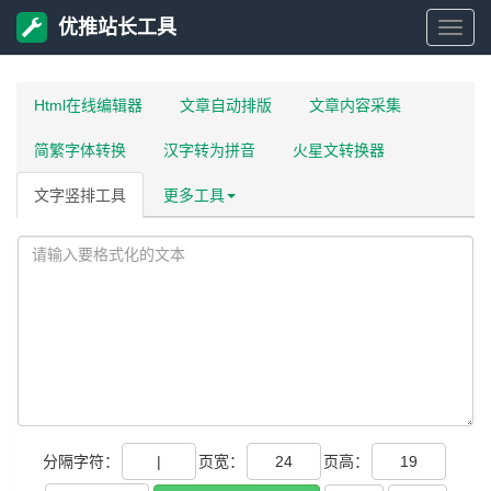
优推站长工具
优
推
Html在线编辑器
文章自动排版
文章内容采集
简繁字体转换
汉字转为拼音
火星文转换器
站
文字竖排工具
更多工具
长
工
具
分隔字符：
页宽：
页高：