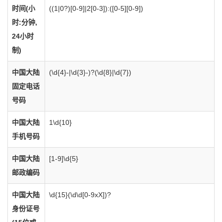
时间(小
((1|0?)[0-9]|2[0-3]):([0-5][0-9])
时:分钟,
24小时
制)
中国大陆
(\d{4}-|\d{3}-)?(\d{8}|\d{7})
固定电话
号码
中国大陆
1\d{10}
手机号码
中国大陆
[1-9]\d{5}
邮政编码
中国大陆
\d{15}(\d\d[0-9xX])?
身份证号