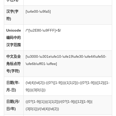
汉字(字
[\u4e00-\u9fa5]
符)
Unicode
/^[\u2E80-\u9FFF]+$/
编码中的
汉字范围
中文及全
[\u3000-\u301e\ufe10-\ufe19\ufe30-\ufe44\ufe50-
角标点符
\ufe6b\uff01-\uffee]
号(字符)
日期(年-
(\d{4}|\d{2})-((0?([1-9]))|(1[1|2]))-((0?[1-9])|([12]([1-
月-日)
9]))|(3[0|1]))
日期(月/
((0?[1-9]{1})|(1[1|2]))/(0?[1-9]|([12][1-9])|
日/年)
(3[0|1]))/(\d{4}|\d{2})