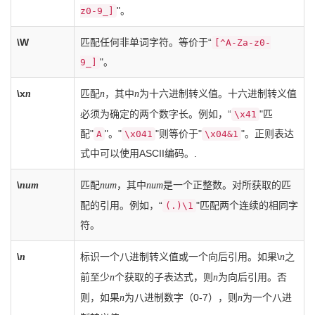
"。
z0-9_]
\W
匹配任何非单词字符。等价于“
[^A-Za-z0-
"。
9_]
\x
匹配
，其中
为十六进制转义值。十六进制转义值
n
n
n
必须为确定的两个数字长。例如，“
"匹
\x41
配"
"。"
"则等价于"
"。正则表达
A
\x041
\x04&1
式中可以使用ASCII编码。.
\
匹配
，其中
是一个正整数。对所获取的匹
num
num
num
配的引用。例如，“
"匹配两个连续的相同字
(.)\1
符。
\
标识一个八进制转义值或一个向后引用。如果\
之
n
n
前至少
个获取的子表达式，则
为向后引用。否
n
n
则，如果
为八进制数字（0-7），则
为一个八进
n
n