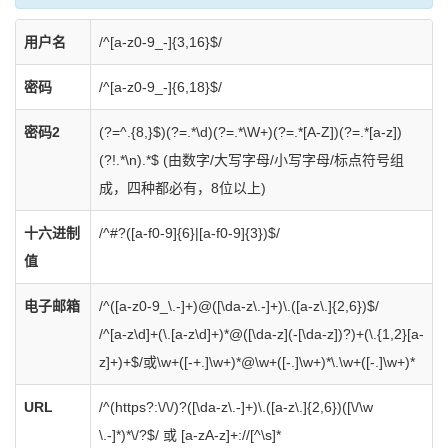
用户名
/^[a-z0-9_-]{3,16}$/
密码
/^[a-z0-9_-]{6,18}$/
密码2
(?=^.{8,}$)(?=.*\d)(?=.*\W+)(?=.*[A-Z])(?=.*[a-z])
(?!.*\n).*$
(由数字/大写字母/小写字母/标点符号组
成，四种都必有，8位以上)
十六进制
/^#?([a-f0-9]{6}|[a-f0-9]{3})$/
值
电子邮箱
/^([a-z0-9_\.-]+)@([\da-z\.-]+)\.([a-z\.]{2,6})$/
/^[a-z\d]+(\.[a-z\d]+)*@([\da-z](-[\da-z])?)+(\.{1,2}[a-
z]+)+$/或
\w+([-+.]\w+)*@\w+([-.]\w+)*\.\w+([-.]\w+)*
URL
/^(https?:\/\/)?([\da-z\.-]+)\.([a-z\.]{2,6})([\/\w
\.-]*)*\/?$/ 或
[a-zA-z]+://[^\s]*