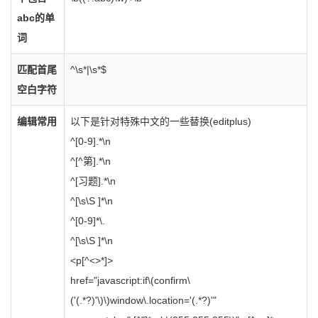
abc的单
词
匹配首尾
^\s*|\s*$
空白字符
编辑常用
以下是针对特殊中文的一些替换(editplus)
^[0-9].*\n
^[^第].*\n
^[习题].*\n
^[\s\S ]*\n
^[0-9]*\.
^[\s\S ]*\n
<p[^<>*]>
href="javascript:if\(confirm\
('(.*?)'\)\)window\.location='(.*?)'"