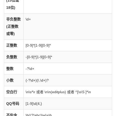
(15位或
18位)
非负整数
\d+
(正整数
或零)
正整数
[0-9]*[1-9][0-9]*
负整数
-[0-9]*[1-9][0-9]*
整数
-?\d+
小数
(-?\d+)(\.\d+)?
空白行
\n\s*\r 或者 \n\n(editplus) 或者 ^[\s\S ]*\n
QQ号码
[1-9]\d{4,}
不包含
\b((?!abc)\w)+\b