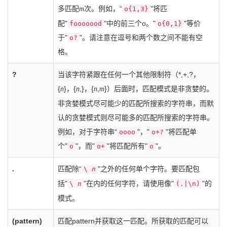
多匹配
次。例如，“
"将匹
m
o{1,3}
配"
"中的前三个o。"
"等价
fooooood
o{0,1}
于"
"。请注意在逗号和两个数之间不能有空
o?
格。
?
当该字符紧跟在任何一个其他限制符（*,+,?，
{
}，{
,}，{
,
}）后面时，匹配模式是非贪婪的。
n
n
n
m
非贪婪模式尽可能少的匹配所搜索的字符串，而默
认的贪婪模式则尽可能多的匹配所搜索的字符串。
例如，对于字符串“
"，"
"将匹配单
oooo
o+?
个"
"，而"
"将匹配所有"
"。
o
o+
o
.
匹配除“
"之外的任何单个字符。要匹配包
\
n
括"
"在内的任何字符，请使用像"
"的
\
n
(.|\n)
模式。
(pattern)
匹配pattern并获取这一匹配。所获取的匹配可以