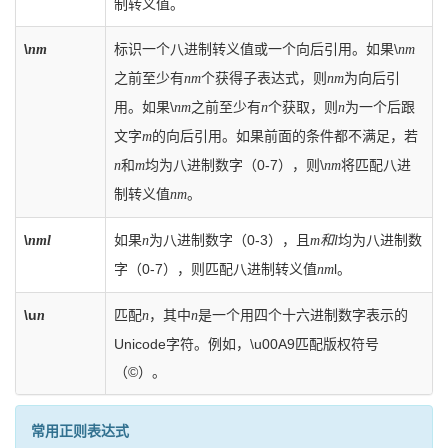
制转义值。
\
标识一个八进制转义值或一个向后引用。如果\
nm
nm
之前至少有
个获得子表达式，则
为向后引
nm
nm
用。如果\
之前至少有
个获取，则
为一个后跟
nm
n
n
文字
的向后引用。如果前面的条件都不满足，若
m
和
均为八进制数字（0-7），则\
将匹配八进
n
m
nm
制转义值
。
nm
\
如果
为八进制数字（0-3），且
均为八进制数
nml
n
m和l
字（0-7），则匹配八进制转义值
l。
nm
\u
匹配
，其中
是一个用四个十六进制数字表示的
n
n
n
Unicode字符。例如，\u00A9匹配版权符号
（©）。
常用正则表达式