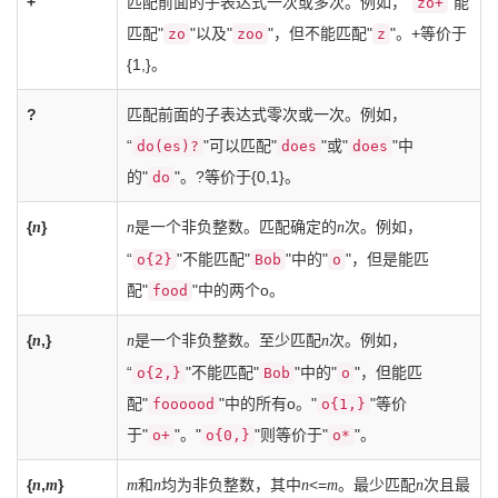
+
匹配前面的子表达式一次或多次。例如，“
"能
zo+
匹配"
"以及"
"，但不能匹配"
"。+等价于
zo
zoo
z
{1,}。
?
匹配前面的子表达式零次或一次。例如，
“
"可以匹配"
"或"
"中
do(es)?
does
does
的"
"。?等价于{0,1}。
do
{
}
是一个非负整数。匹配确定的
次。例如，
n
n
n
“
"不能匹配"
"中的"
"，但是能匹
o{2}
Bob
o
配"
"中的两个o。
food
{
,}
是一个非负整数。至少匹配
次。例如，
n
n
n
“
"不能匹配"
"中的"
"，但能匹
o{2,}
Bob
o
配"
"中的所有o。"
"等价
foooood
o{1,}
于"
"。"
"则等价于"
"。
o+
o{0,}
o*
{
,
}
和
均为非负整数，其中
<=
。最少匹配
次且最
n
m
m
n
n
m
n