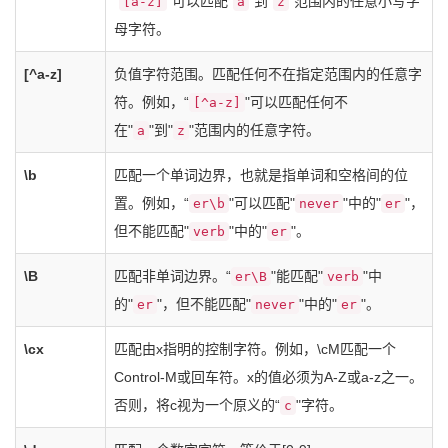
“
"可以匹配"
"到"
"范围内的任意小写字
[a-z]
a
z
母字符。
[^a-z]
负值字符范围。匹配任何不在指定范围内的任意字
符。例如，“
"可以匹配任何不
[^a-z]
在"
"到"
"范围内的任意字符。
a
z
\b
匹配一个单词边界，也就是指单词和空格间的位
置。例如，“
"可以匹配"
"中的"
"，
er\b
never
er
但不能匹配"
"中的"
"。
verb
er
\B
匹配非单词边界。“
"能匹配"
"中
er\B
verb
的"
"，但不能匹配"
"中的"
"。
er
never
er
\cx
匹配由x指明的控制字符。例如，\cM匹配一个
Control-M或回车符。x的值必须为A-Z或a-z之一。
否则，将c视为一个原义的“
"字符。
c