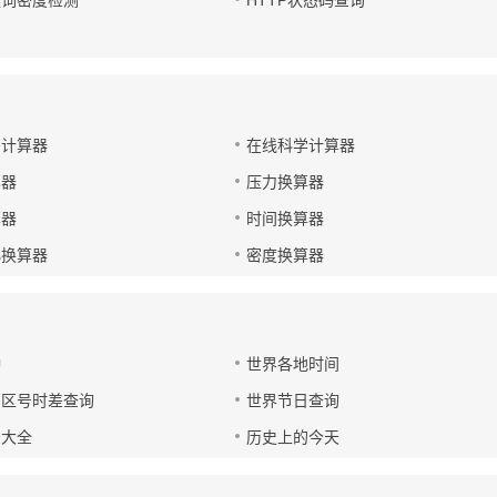
键词密度检测
HTTP状态码查询
码计算器
在线科学计算器
算器
压力换算器
算器
时间换算器
小换算器
密度换算器
钟
世界各地时间
国区号时差查询
世界节日查询
号大全
历史上的今天