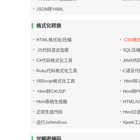
JSON转YAML
格式化转换
HTML格式化/压缩
CSS格
JS代码混合加密
SQL压
C#代码格式化工具
JAVA
Ruby代码格式化工具
C语言代
VBScript格式化工具
Html转J
Html转C#/JSP
Html转
Html表格生成器
HTML/
正则生成代码
Html过
运行Js/html/css
Xpath
加解密编码