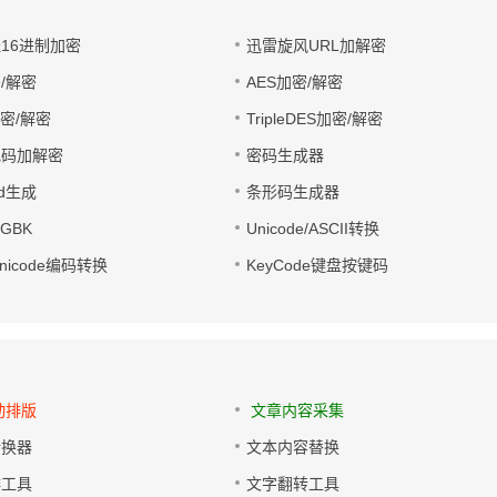
址16进制加密
迅雷旋风URL加解密
/解密
AES加密/解密
加密/解密
TripleDES加密/解密
电码加解密
密码生成器
wd生成
条形码生成器
转GBK
Unicode/ASCII转换
/Unicode编码转换
KeyCode键盘按键码
动排版
文章内容采集
转换器
文本内容替换
排工具
文字翻转工具