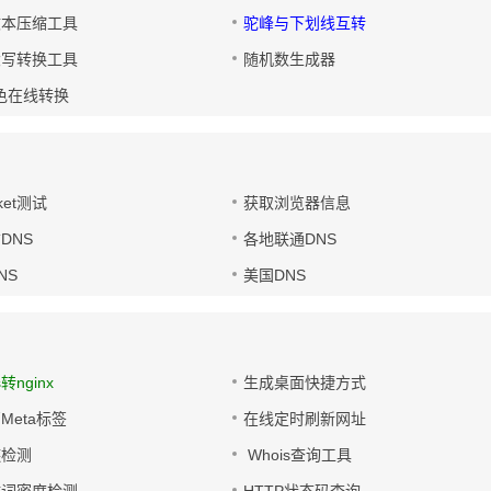
文本压缩工具
驼峰与下划线互转
大写转换工具
随机数生成器
色在线转换
ket测试
获取浏览器信息
DNS
各地联通DNS
NS
美国DNS
s转nginx
生成桌面快捷方式
Meta标签
在线定时刷新网址
链检测
Whois查询工具