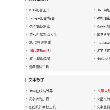
MD5加密工具
URL网
Escape加密/解密
对称加密
RC4加密/解密
Rabbit
散列/哈希加密大全
摩尔斯
GUID在线生成
htpass
图片转Base64
UTF-8
URL编码/解码
Native
键盘测试工具
文本数字
Html在线编辑器
文章自
汉字转为拼音
火星文
在线统计字数工具
文字竖