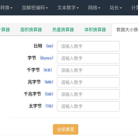
化转换
加解密编码
文本数字
网络
站长
计
计算器
面积换算器
热量换算器
体积换算器
数据大小换
比特
（bit）
字节
（Bytes）
千字节
（KB）
兆字节
（MB）
千兆字节
（GB）
太字节
（TB）