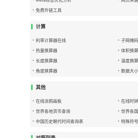
Meta标签优化分析
网页关
免费外链工具
计算
利率计算器在线
子网掩
热量换算器
体积换
长度换算器
温度换
角度换算器
数据大
其他
在线涂鸦画板
在线时
世界各地货币查询
世界各
中国历史朝代时间查询表
特殊符
对照列表