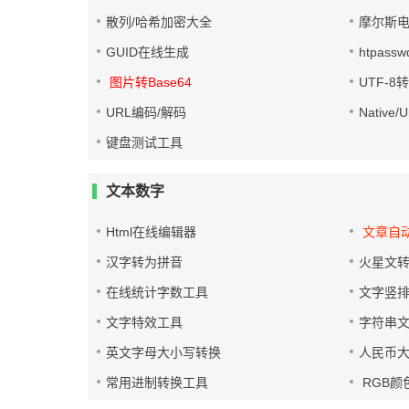
散列/哈希加密大全
摩尔斯
GUID在线生成
htpass
图片转Base64
UTF-8
URL编码/解码
Native
键盘测试工具
文本数字
Html在线编辑器
文章自
汉字转为拼音
火星文
在线统计字数工具
文字竖
文字特效工具
字符串
英文字母大小写转换
人民币
常用进制转换工具
RGB颜