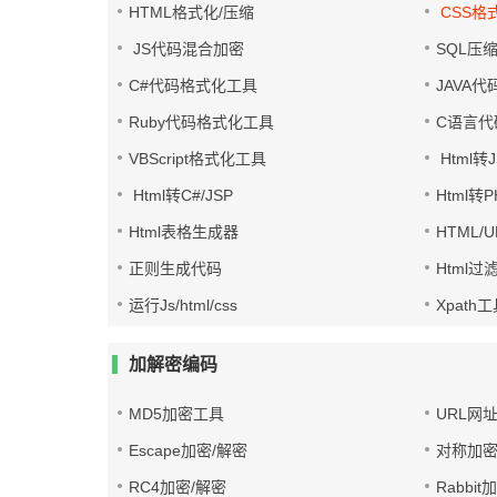
HTML格式化/压缩
CSS格
JS代码混合加密
SQL压
C#代码格式化工具
JAVA
Ruby代码格式化工具
C语言代
VBScript格式化工具
Html转J
Html转C#/JSP
Html转
Html表格生成器
HTML/
正则生成代码
Html过
运行Js/html/css
Xpath
加解密编码
MD5加密工具
URL网
Escape加密/解密
对称加密
RC4加密/解密
Rabbit