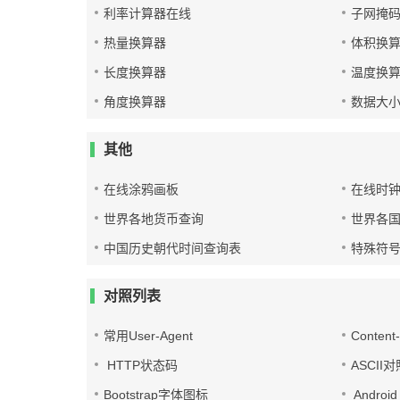
利率计算器在线
子网掩
热量换算器
体积换
长度换算器
温度换
角度换算器
数据大
其他
在线涂鸦画板
在线时
世界各地货币查询
世界各
中国历史朝代时间查询表
特殊符
对照列表
常用User-Agent
Conten
HTTP状态码
ASCII
Bootstrap字体图标
Androi