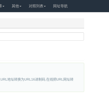
算
其他
对照列表
网址导航
,URL地址转换为URL16进制码,在线把URL网址转