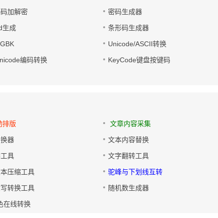
电码加解密
密码生成器
wd生成
条形码生成器
转GBK
Unicode/ASCII转换
/Unicode编码转换
KeyCode键盘按键码
动排版
文章内容采集
转换器
文本内容替换
排工具
文字翻转工具
文本压缩工具
驼峰与下划线互转
大写转换工具
随机数生成器
色在线转换