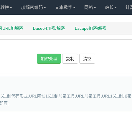
化转换
加解密编码
文本数字
网络
站长
计
风URL加解密
Base64加密/解密
Escape加密/解密
加密处理
复制
清空
进制代码形式,URL网址16进制加密工具,URL加密工具,URL16进制加密
问即可。