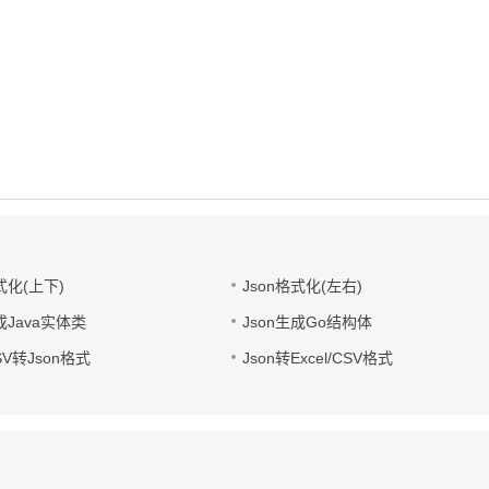
式化(上下)
Json格式化(左右)
成Java实体类
Json生成Go结构体
CSV转Json格式
Json转Excel/CSV格式