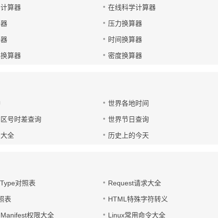
码计算器
在线科学计算器
算器
压力换算器
算器
时间换算器
小换算器
密度换算器
钟
世界各地时间
国区号时差查询
世界节日查询
号大全
历史上的今天
t-Type对照表
Request请求大全
对照表
HTML特殊字符转义
d Manifest权限大全
Linux常用命令大全