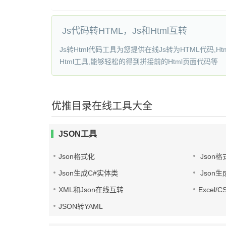
Js代码转HTML，Js和Html互转
Js转Html代码工具为您提供在线Js转为HTML代码,Html
Html工具,能够轻松的得到拼接前的Html页面代码等
优推目录在线工具大全
JSON工具
Json格式化
Json格
Json生成C#实体类
Json生
XML和Json在线互转
Excel/
JSON转YAML