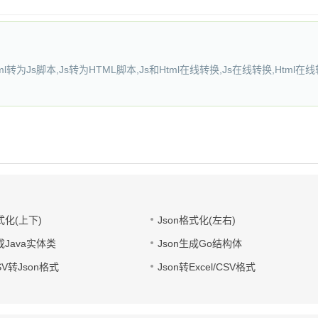
转为Js脚本,Js转为HTML脚本,Js和Html在线转换,Js在线转换,Html在线转
式化(上下)
Json格式化(左右)
成Java实体类
Json生成Go结构体
CSV转Json格式
Json转Excel/CSV格式