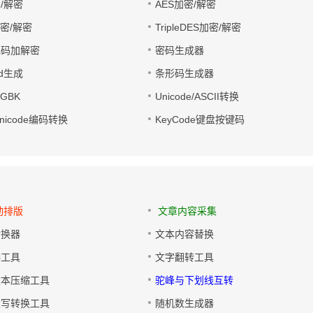
/解密
AES加密/解密
加密/解密
TripleDES加密/解密
电码加解密
密码生成器
wd生成
条形码生成器
转GBK
Unicode/ASCII转换
/Unicode编码转换
KeyCode键盘按键码
动排版
文章内容采集
转换器
文本内容替换
排工具
文字翻转工具
文本压缩工具
驼峰与下划线互转
大写转换工具
随机数生成器