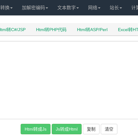
化转换
加解密编码
文本数字
网络
站长
计
Html转C#/JSP
Html转PHP代码
Html转ASP/Perl
Excel转
复制