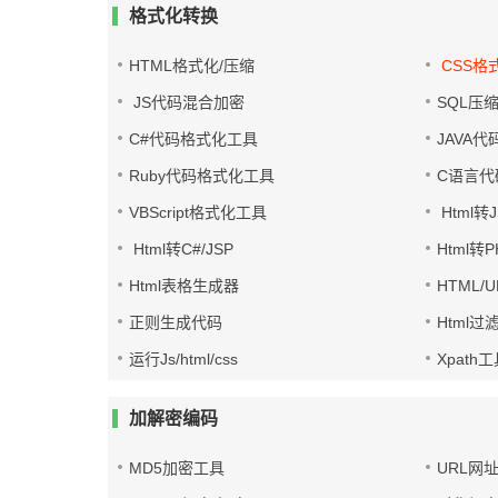
格式化转换
HTML格式化/压缩
CSS格
JS代码混合加密
SQL压
C#代码格式化工具
JAVA
Ruby代码格式化工具
C语言代
VBScript格式化工具
Html转J
Html转C#/JSP
Html转
Html表格生成器
HTML/
正则生成代码
Html过
运行Js/html/css
Xpath
加解密编码
MD5加密工具
URL网