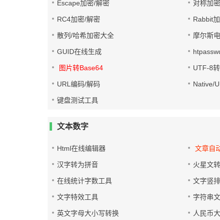
Escape加密/解密
对称加密
RC4加密/解密
Rabbit
散列/哈希加密大全
摩尔斯
GUID在线生成
htpass
图片转Base64
UTF-8
URL编码/解码
Native
键盘测试工具
文本数字
Html在线编辑器
文章自
汉字转为拼音
火星文
在线统计字数工具
文字竖
文字特效工具
字符串
英文字母大小写转换
人民币